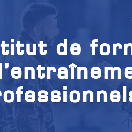
stitut de for
d’entraînem
rofessionne