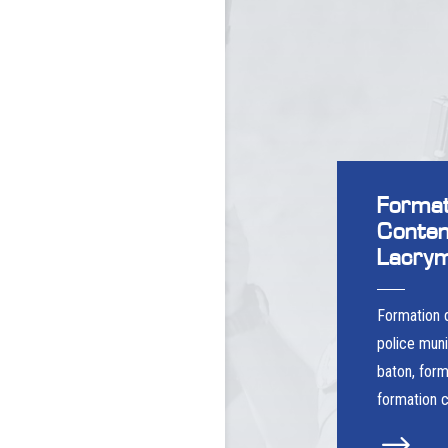
Format
Conte
Lacry
Formation 
police muni
baton, for
formation c
$