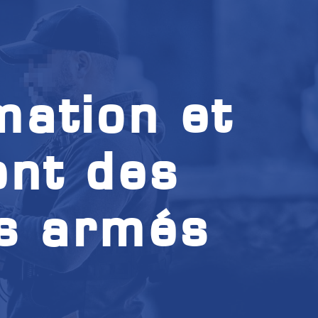
mation et
ent des
ls armés