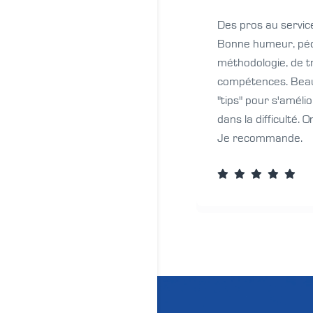
Des pros au servic
Bonne humeur, péd
méthodologie, de t
compétences. Beau
"tips" pour s'améli
dans la difficulté.
Je recommande.




