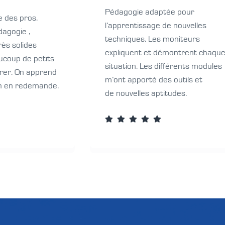
Pédagogie adaptée pour
e des pros.
l’apprentissage de nouvelles
agogie ,
techniques. Les moniteurs
rès solides
expliquent et démontrent chaqu
coup de petits
situation. Les différents modules
orer. On apprend
m’ont apporté des outils et
 On en redemande.
de nouvelles aptitudes.




