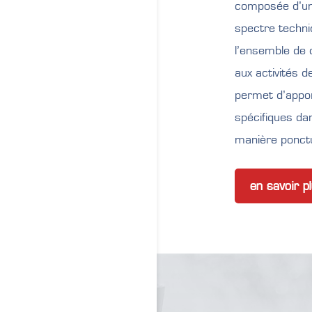
composée d’une 
spectre techn
l’ensemble de 
aux activités d
permet d’appor
spécifiques da
manière ponctu
en savoir p