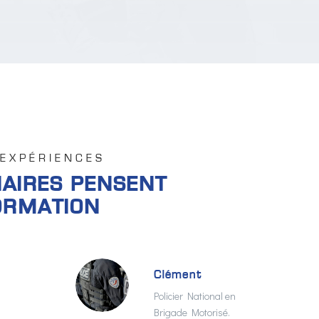
'EXPÉRIENCES
IAIRES PENSENT
ORMATION
Clément
Policier National en
Brigade Motorisé.