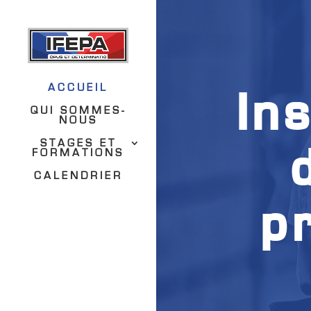
ACCUEIL
In
QUI SOMMES-
NOUS
STAGES ET
FORMATIONS
CALENDRIER
p