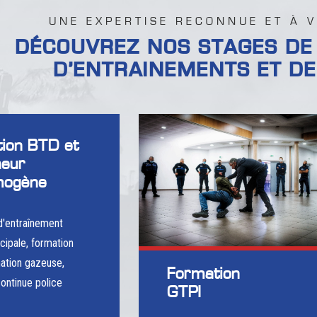
UNE EXPERTISE RECONNUE ET À V
DÉCOUVREZ NOS STAGES DE
D’ENTRAINEMENTS ET DE
ion BTD et
neur
mogène
d'entraînement
cipale, formation
mation gazeuse,
Formation
ontinue police
GTPI