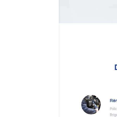
Ré
Poli
Brig